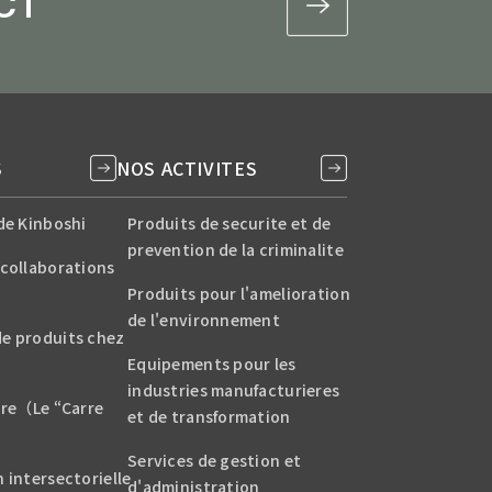
CT
S
NOS ACTIVITES
de Kinboshi
Produits de securite et de
prevention de la criminalite
 collaborations
Produits pour l'amelioration
de l'environnement
e produits chez
Equipements pour les
industries manufacturieres
uare（Le “Carre
et de transformation
Services de gestion et
 intersectorielle
d'administration