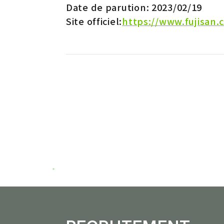
Date de parution: 2023/02/19
Distribution a l'etranger
Amelioration du
Site officiel:
https://www.fujisan.