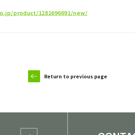
 systeme de livraison / Developpement des services de gestion e
co.jp/product/1281696691/new/
Return to previous page