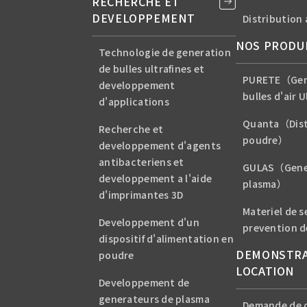
RECHERCHE ET
DEVELOPPEMENT
Distribution 
NOS PRODU
Technologie de generation
de bulles ultrafines et
PURETE（Gen
developpement
bulles d'air 
d'applications
Quanta（Dist
Recherche et
poudre）
developpement d'agents
antibacteriens et
GULAS（Gener
developpement a l'aide
plasma）
d'imprimantes 3D
Materiel de s
Developpement d'un
prevention de
dispositif d'alimentation en
DEMONSTRA
poudre
LOCATION
Developpement de
generateurs de plasma
Demande de 