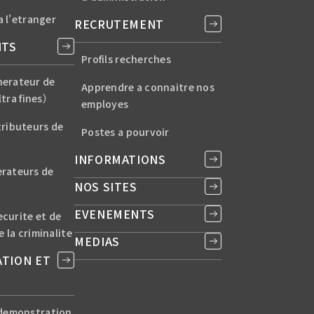
a l'etranger
RECRUTEMENT
ITS
Profils recherches
erateur de
Apprendre a connaitre nos
Ultra fines）
employes
ributeurs de
Postes a pourvoir
INFORMATIONS
ateurs de
NOS SITES
EVENEMENTS
ecurite et de
 la criminalite
MEDIAS
TION ET
demonstration