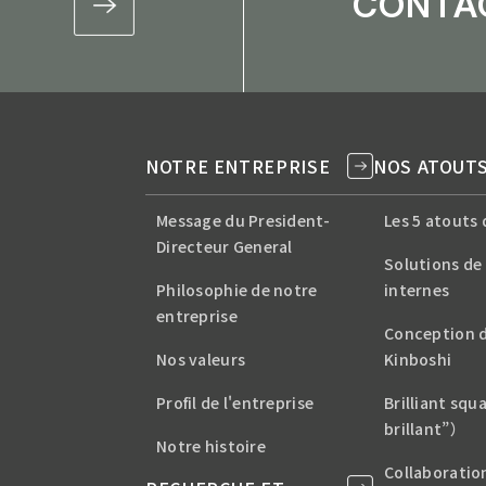
CONTA
NOTRE ENTREPRISE
NOS ATOUT
Message du President-
Les 5 atouts 
Directeur General
Solutions de
Philosophie de notre
internes
entreprise
Conception d
Nos valeurs
Kinboshi
Profil de l'entreprise
Brilliant sq
brillant”）
Notre histoire
Collaboration