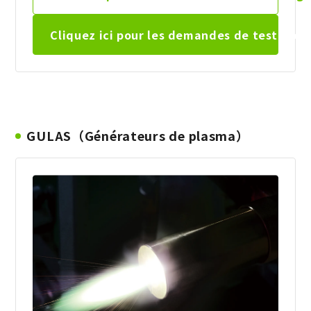
Cliquez ici pour les
demandes de test, de
l
GULAS（Générateurs de plasma）